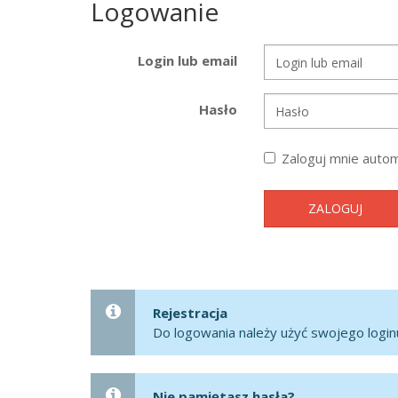
Logowanie
Login lub email
Hasło
Zaloguj mnie autom
ZALOGUJ
Rejestracja
Do logowania należy użyć swojego loginu
Nie pamiętasz hasła?