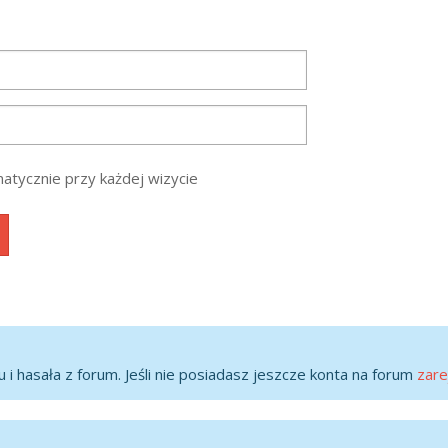
atycznie przy każdej wizycie
 i hasała z forum. Jeśli nie posiadasz jeszcze konta na forum
zare