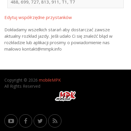
488, 699, 727, 813, 911, T1, T7
Edytuj współrzędne przystanków
Dokładamy wszelkich starań aby dostarczać zawsze
aktualny rozkład jazdy. Jeśli udało Ci się znaleźć błąd w
rozkładzie lub aplikacji prosimy o powiadomienie nas
mailowo kontakt@mmpk.info
Copyright © 2026
mobileMPK
All Rights Reserved